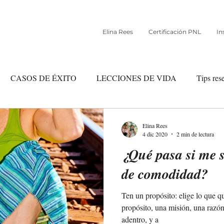
Elina Rees
Certificación PNL
In
CASOS DE ÉXITO
LECCIONES DE VIDA
Tips res
io
merecimiento y abundancia
Comunidad Reseteate
Elina Rees
4 dic 2020
2 min de lectura
¿Qué pasa si me 
de comodidad?
Ten un propósito: elige lo que qu
propósito, una misión, una razón 
adentro, y a