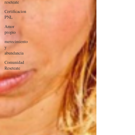
reseteate
Certificacion
PNL
Amor
propio
merecimiento
y
abundancia
Comunidad
Reseteate