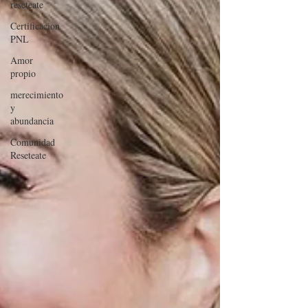
reseteate
Certificacion
PNL
Amor
propio
merecimiento
y
abundancia
Comunidad
Reseteate