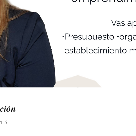
ción
MT-5