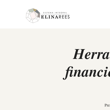
Elina Rees
Herra
financ
Pre