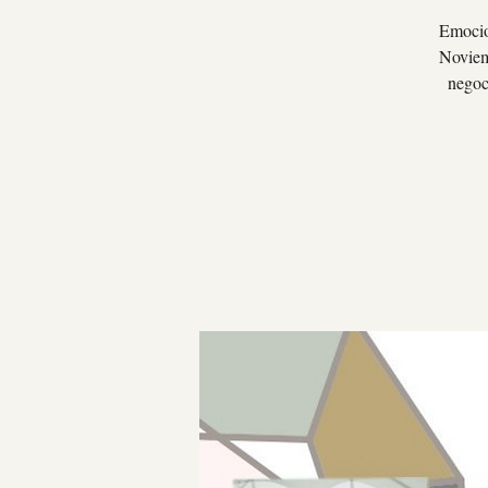
Emocio
Noviem
negoc