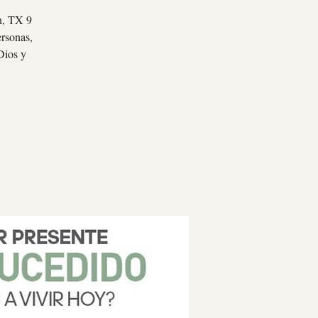
n, TX 9
rsonas,
Dios y