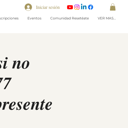
Iniciar sesión
scripciones
Eventos
Comunidad Resetéate
VER MAS...
si no
77
presente