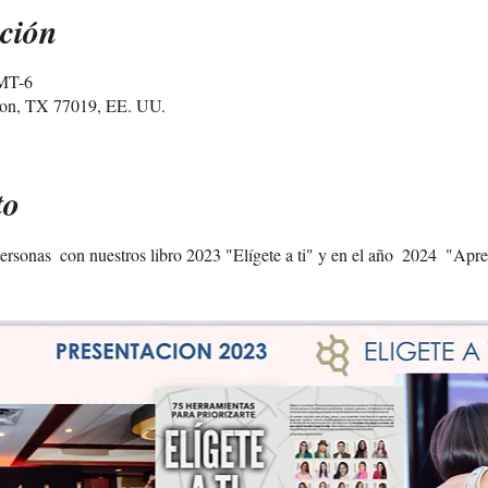
ción
GMT-6
ton, TX 77019, EE. UU.
to
rsonas  con nuestros libro 2023 "Elígete a ti" y en el año  2024  "Apren