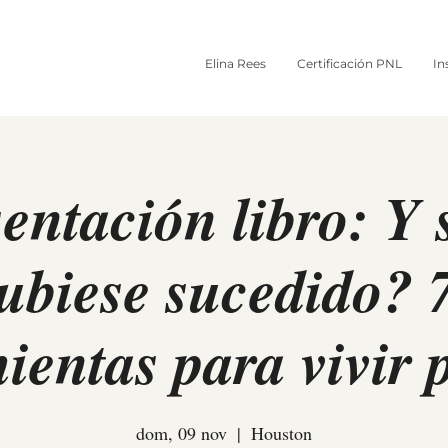
Elina Rees
Certificación PNL
In
entación libro: Y 
ubiese sucedido? 
entas para vivir 
dom, 09 nov
  |  
Houston