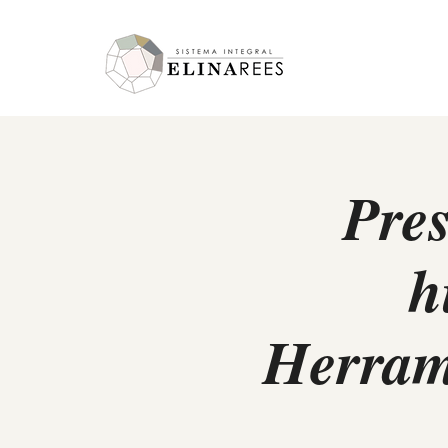
Elina Rees
Pres
h
Herrami