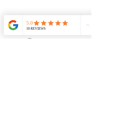
Elina Rees
reseteatepnl@gmail.com
Spring, TX 77389, EE. UU.
Sígueme: