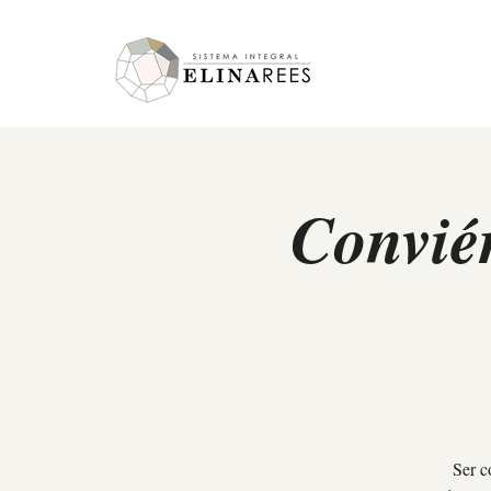
Elina Rees
Conviér
Ser c