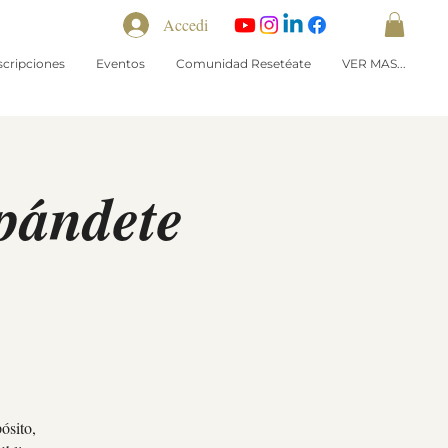
Accedi
scripciones
Eventos
Comunidad Resetéate
VER MAS...
xpándete
ósito,