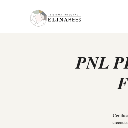
Elina Rees
PNL P
F
Certific
creencia