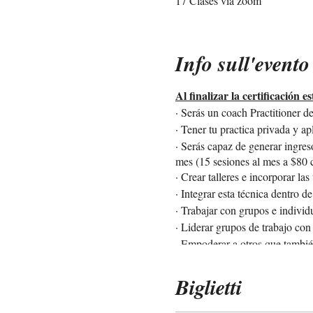
17 Clases via zoom
Info sull'evento
Al finalizar la certificación 
· Serás un coach Practitioner 
· Tener tu practica privada y ap
· Serás capaz de generar ingres
mes (15 sesiones al mes a $80 
· Crear talleres e incorporar la
· Integrar esta técnica dentro d
· Trabajar con grupos e individ
· Liderar grupos de trabajo con
· Empoderar a otros que tambié
· Ser una personal consciente,
· Con ganas de continuar apre
Biglietti
· Ser compasivo y empático, c
· Con metas alineadas al propós