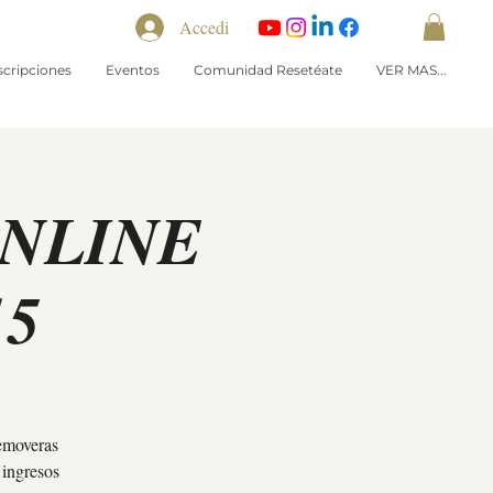
Accedi
scripciones
Eventos
Comunidad Resetéate
VER MAS...
ONLINE
15
removeras
 ingresos