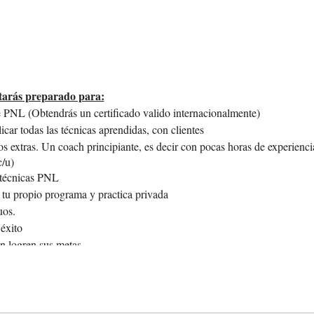
estarás preparado para:
de PNL (Obtendrás un certificado valido internacionalmente)
licar todas las técnicas aprendidas, con clientes
os extras. Un coach principiante, es decir con pocas horas de experienc
c/u)
s técnicas PNL
e tu propio programa y practica privada
uos.
 éxito
n logren sus metas
 comprometida y responsable de si
ndiendo
ontigo y con el mundo
ito de tu vida