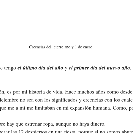
Creencias del  cierre año y 1 de enero
e tengo 
el último día del año
 y 
el primer día del nuevo año
,
ón, es por mi historia de vida. Hace muchos años como desde
iciembre no sea con los significados y creencias con los cuale
 que me a mí me limitaban en mi expansión humana. Como, p
mbre hay que estrenar ropa, aunque no haya dinero.
erar las 12 despiertos en una fiesta, porque si no somos aburr