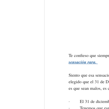
Te confieso que siempr
sensación rara. 
Siento que esa sensaci
elegido que el 31 de D
es que sean malos, es
·       El 31 de dicie
·       Tenemos que esp