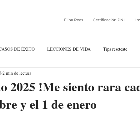
Elina Rees
Certificación PNL
In
CASOS DE ÉXITO
LECCIONES DE VIDA
Tips reseteate
5
2 min de lectura
ndancia
Comunidad Reseteate
o 2025 !Me siento rara ca
bre y el 1 de enero