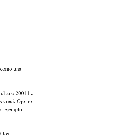
 como una 
 el año 2001 he 
s crecí. Ojo no 
or ejemplo:
idos.