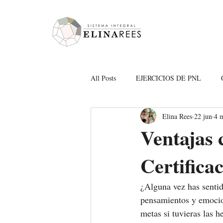
Elina Rees
All Posts
EJERCICIOS DE PNL
Elina Rees
22 jun
4 m
Amor propio
merecimiento y abu
Ventajas 
Certifica
¿Alguna vez has sentid
pensamientos y emocion
metas si tuvieras las 