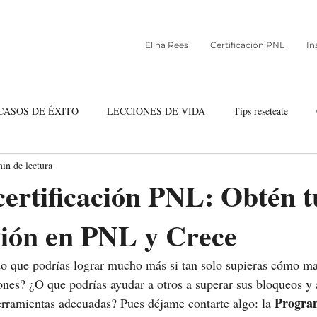
Elina Rees
Certificación PNL
In
CASOS DE ÉXITO
LECCIONES DE VIDA
Tips reseteate
in de lectura
ndancia
Comunidad Reseteate
certificación PNL: Obtén t
ción en PNL y Crece
o que podrías lograr mucho más si tan solo supieras cómo ma
es? ¿O que podrías ayudar a otros a superar sus bloqueos y 
Progra
herramientas adecuadas? Pues déjame contarte algo: la 