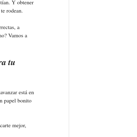
stían. Y obtener 
 te rodean.
rectas, a 
ómo? Vamos a 
ra tu 
 avanzar está en 
n papel bonito 
carte mejor, 