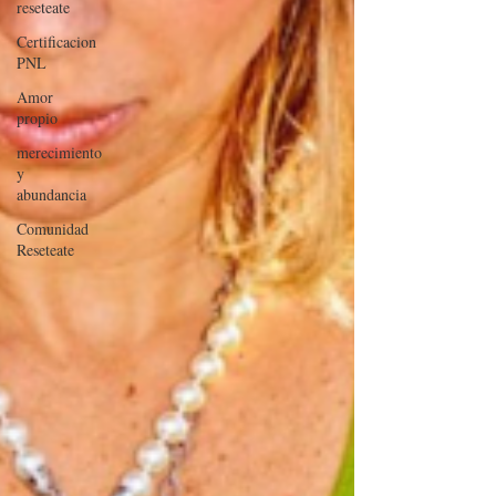
reseteate
Certificacion
PNL
Amor
propio
merecimiento
y
abundancia
Comunidad
Reseteate