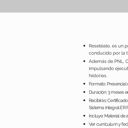
Resetéate, es un p
conducido por la tr
Además de PNL, Coa
impulsando ejecuti
historias.
Formato: Presencial
Duración: 3 meses en
Recibirás: Certifica
Sistema Integral ER 
Incluye: Material de 
Ver currículum y fec