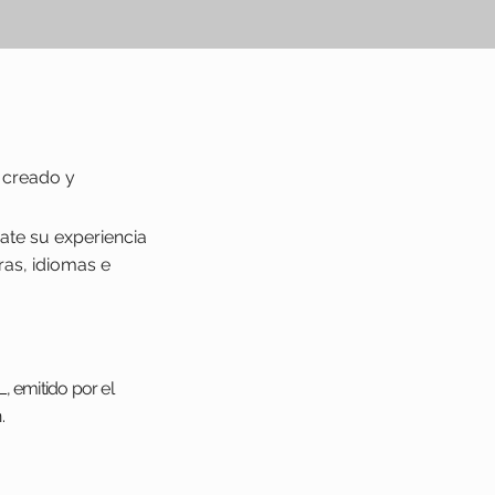
s creado y
ate su experiencia
ras, idiomas e
, emitido por el
n.