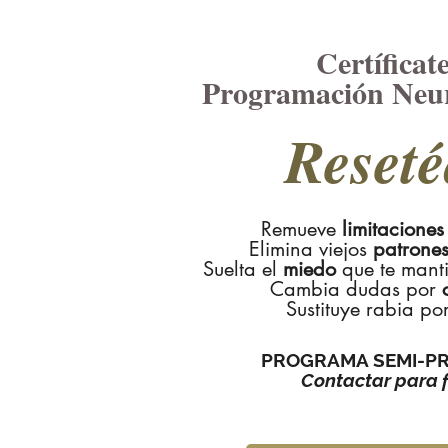
Certíficat
Programación Neur
Reseté
​Remueve
limitaciones
Elimina viejos
patrones
Suelta el
miedo
que te mant
Cambia dudas por
Sustituye rabia po
PROGRAMA SEMI-PR
Contactar para 