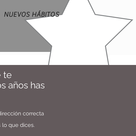
NUEVOS HÁBITOS
 te
os años has
irección correcta
 lo que dices.