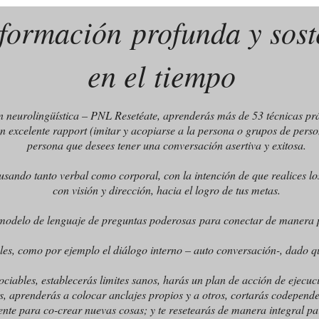
formación profunda y sost
en el tiempo
 neurolingüística – PNL Resetéate, aprenderás más de 53 técnicas prác
un excelente rapport (imitar y acopiarse a la persona o grupos de perso
persona que desees tener una conversación asertiva y exitosa.
s usando tanto verbal como corporal, con la intención de que realices l
con visión y dirección, hacia el logro de tus metas.
modelo de lenguaje de preguntas poderosas para conectar de manera p
ales, como por ejemplo el diálogo interno – auto conversación-, dado q
ciables, establecerás limites sanos, harás un plan de acción de ejecu
as, aprenderás a colocar anclajes propios y a otros, cortarás codepen
nte para co-crear nuevas cosas; y te resetearás de manera integral para