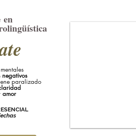
e en
olingüística
ate
mentales
 negativos
iene paralizado
claridad
r
amor
ESENCIAL
fechas