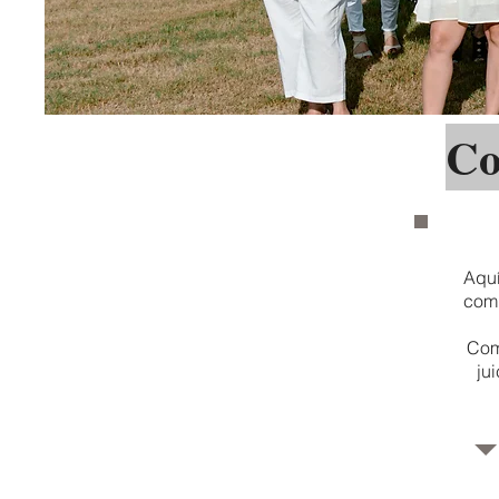
Co
Aquí
com
Com
ju