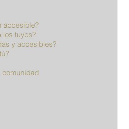
n accesible?
 los tuyos?
idas y accesibles?
tú?
la comunidad