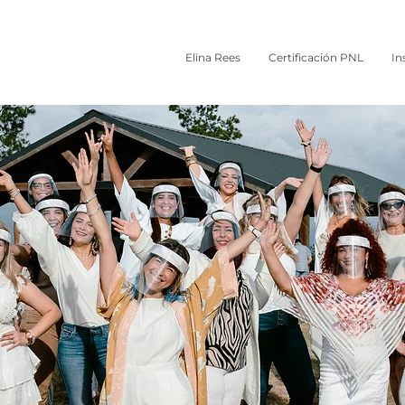
Elina Rees
Certificación PNL
In